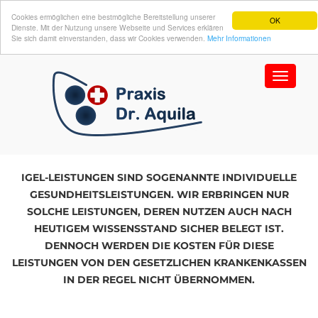
Cookies ermöglichen eine bestmögliche Bereitstellung unserer
OK
Dienste. Mit der Nutzung unsere Webseite und Services erklären
Sie sich damit einverstanden, dass wir Cookies verwenden.
Mehr Informationen
Toggle
navigat
IGEL-LEISTUNGEN SIND SOGENANNTE INDIVIDUELLE
GESUNDHEITSLEISTUNGEN. WIR ERBRINGEN NUR
SOLCHE LEISTUNGEN, DEREN NUTZEN AUCH NACH
HEUTIGEM WISSENSSTAND SICHER BELEGT IST.
DENNOCH WERDEN DIE KOSTEN FÜR DIESE
LEISTUNGEN VON DEN GESETZLICHEN KRANKENKASSEN
IN DER REGEL NICHT ÜBERNOMMEN.